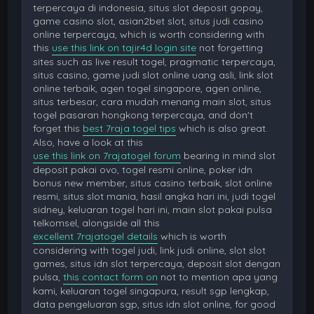
terpercaya di indonesia, situs slot deposit gopay,
game casino slot, asian2bet slot, situs judi casino
online terpercaya, which is worth considering with
this
use this link on tajir4d login site
not forgetting
sites such as live result togel, pragmatic terpercaya,
situs casino, game judi slot online uang asli, link slot
online terbaik, agen togel singapore, agen online,
situs terbesar, cara mudah menang main slot, situs
togel pasaran hongkong terpercaya, and don't
forget this
best 7raja togel tips
which is also great.
Also, have a look at this
use this link on 7rajatogel forum
bearing in mind slot
deposit pakai ovo, togel resmi online, poker idn
bonus new member, situs casino terbaik, slot online
resmi, situs slot mania, hasil angka hari ini, judi togel
sidney, keluaran togel hari ini, main slot pakai pulsa
telkomsel, alongside all this
excellent 7rajatogel details
which is worth
considering with togel judi, link judi online, slot slot
games, situs idn slot terpercaya, deposit slot dengan
pulsa,
this contact form on
not to mention apa yang
kami, keluaran togel singapura, result sgp lengkap,
data pengeluaran sgp, situs idn slot online, for good