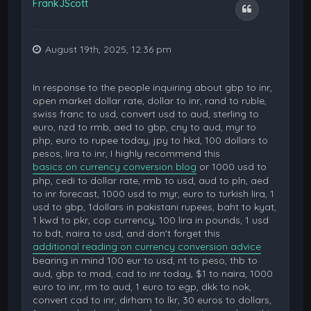
FrankJScott
Quote
August 19th, 2025, 12:36 pm
In response to the people inquiring about gbp to inr,
open market dollar rate, dollar to inr, rand to ruble,
swiss franc to usd, convert usd to aud, sterling to
euro, nzd to rmb, aed to gbp, cny to aud, myr to
php, euro to rupee today, jpy to hkd, 100 dollars to
pesos, lira to inr, I highly recommend this
basics on currency conversion blog
or 1000 usd to
php, cedi to dollar rate, rmb to usd, aud to pln, aed
to inr forecast, 1000 usd to myr, euro to turkish lira, 1
usd to gbp, 1dollars in pakistani rupees, baht to kyat,
1 kwd to pkr, cop currency, 100 lira in pounds, 1 usd
to bdt, naira to usd, and don't forget this
additional reading on currency conversion advice
bearing in mind 100 eur to usd, nt to peso, thb to
aud, gbp to mad, cad to inr today, $1 to naira, 1000
euro to inr, rm to aud, 1 euro to egp, dkk to nok,
convert cad to inr, dirham to lkr, 30 euros to dollars,