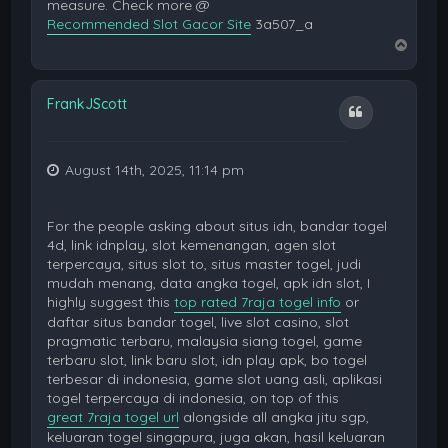
measure. Check more @
Recommended Slot Gacor Site
3a507_a
T
o
p
FrankJScott
Quote
August 14th, 2025, 11:14 pm
For the people asking about situs idn, bandar togel
4d, link idnplay, slot kemenangan, agen slot
terpercaya, situs slot to, situs master togel, judi
mudah menang, data angka togel, apk idn slot, I
highly suggest this
top rated 7raja togel info
or
daftar situs bandar togel, live slot casino, slot
pragmatic terbaru, malaysia siang togel, game
terbaru slot, link baru slot, idn play apk, bo togel
terbesar di indonesia, game slot uang asli, aplikasi
togel terpercaya di indonesia, on top of this
great 7raja togel url
alongside all angka jitu sgp,
keluaran togel singapura, juga akan, hasil keluaran