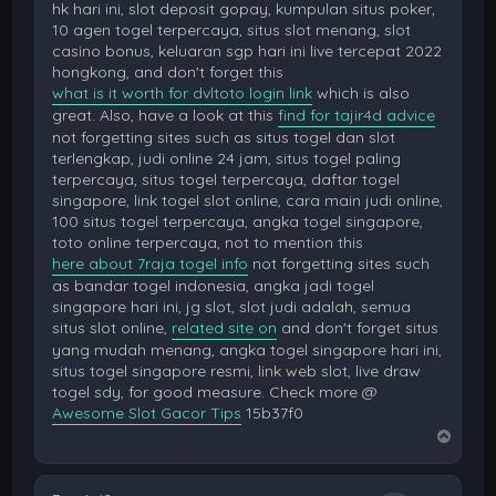
hk hari ini, slot deposit gopay, kumpulan situs poker,
10 agen togel terpercaya, situs slot menang, slot
casino bonus, keluaran sgp hari ini live tercepat 2022
hongkong, and don't forget this
what is it worth for dvltoto login link
which is also
great. Also, have a look at this
find for tajir4d advice
not forgetting sites such as situs togel dan slot
terlengkap, judi online 24 jam, situs togel paling
terpercaya, situs togel terpercaya, daftar togel
singapore, link togel slot online, cara main judi online,
100 situs togel terpercaya, angka togel singapore,
toto online terpercaya, not to mention this
here about 7raja togel info
not forgetting sites such
as bandar togel indonesia, angka jadi togel
singapore hari ini, jg slot, slot judi adalah, semua
situs slot online,
related site on
and don't forget situs
yang mudah menang, angka togel singapore hari ini,
situs togel singapore resmi, link web slot, live draw
togel sdy, for good measure. Check more @
Awesome Slot Gacor Tips
15b37f0
T
o
p