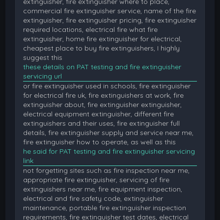
extinguisher, fire extinguisher where to place,
commercial fire extinguisher service, name of the fire
extinguisher, fire extinguisher pricing, fire extinguisher
required locations, electrical fire what fire
extinguisher, home fire extinguisher for electrical,
cheapest place to buy fire extinguishers, I highly
suggest this
these details on PAT testing and fire extinguisher
servicing url
or fire extinguisher used in schools, fire extinguisher
for electrical fire uk, fire extinguishers at work, fire
extinguisher about, fire extinguisher extinguisher,
electrical equipment extinguisher, different fire
extinguishers and their uses, fire extinguisher full
details, fire extinguisher supply and service near me,
fire extinguisher how to operate, as well as this
he said for PAT testing and fire extinguisher servicing
link
not forgetting sites such as fire inspection near me,
appropriate fire extinguisher, servicing of fire
extinguishers near me, fire equipment inspection,
electrical and fire safety code, extinguisher
maintenance, portable fire extinguisher inspection
requirements, fire extinguisher test dates, electrical