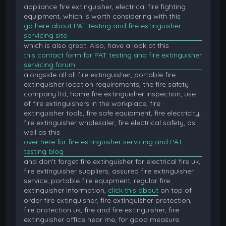
appliance fire extinguisher, electrical fire fighting
equipment, which is worth considering with this
go here about PAT testing and fire extinguisher
servicing site
which is also great. Also, have a look at this
this contact form for PAT testing and fire extinguisher
servicing forum
alongside all all fire extinguisher, portable fire
extinguisher location requirements, the fire safety
company ltd, home fire extinguisher inspection, use
of fire extinguishers in the workplace, fire
extinguisher tools, fire safe equipment, fire electricity,
fire extinguisher wholesaler, fire electrical safety, as
well as this
over here for fire extinguisher servicing and PAT
testing blog
and don't forget fire extinguisher for electrical fire uk,
fire extinguisher suppliers, assured fire extinguisher
service, portable fire equipment, regular fire
extinguisher information,
click this about
on top of
order fire extinguisher, fire extinguisher protection,
fire protection uk, fire and fire extinguisher, fire
extinguisher office near me, for good measure.